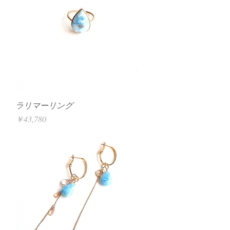
ラリマーリング
価格
￥43,780