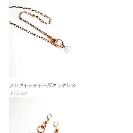
サンキャッチャー風ネックレス
価格
￥12,100