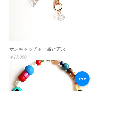
サンキャッチャー風ピアス
価格
￥11,000