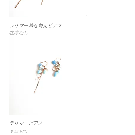
ラリマー着せ替えピアス
在庫なし
ラリマーピアス
価格
￥23,980