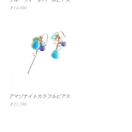
価格
￥14,080
アマゾナイトカラフルピアス
価格
￥21,780