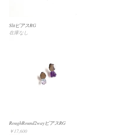
SlitピアスRG
在庫なし
RoughRound2wayピアスRG
価格
￥17,600