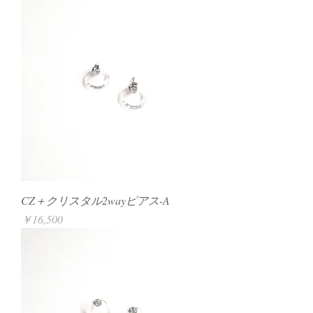
CZ＋クリスタル2wayピアス-A
価格
￥16,500